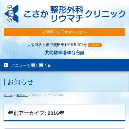
お気軽にお問合せください
大阪府枚方市甲斐田東町9番5-101号
» MAP
共同駐車場30台完備
メニューを
開く
閉じる
お知らせ
ホーム
»
お知らせ
»
年別アーカイブ: 2016年
年別アーカイブ: 2016年